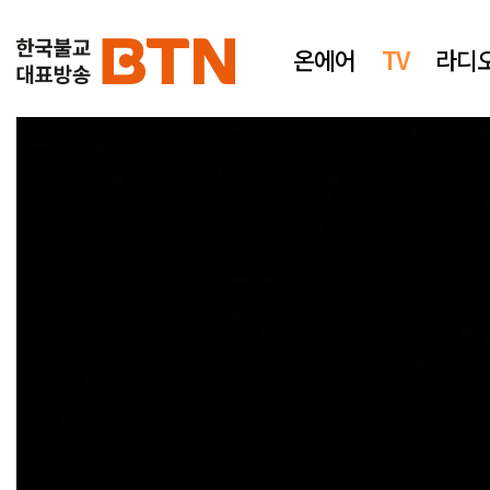
온에어
TV
라디