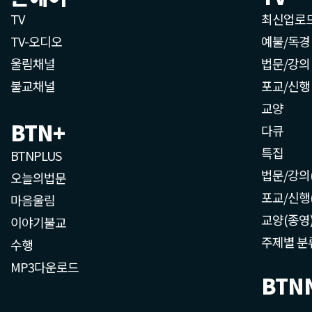
TV
최신업로
TV-오디오
예불/독경
울림채널
법문/강의
불교채널
포교/신행
교양
BTN+
다큐
특집
BTNPLUS
법문/강의
오늘의법문
포교/신행
마음울림
교양(종영
이야기불교
주제별 분
수행
MP3다운로드
BTN