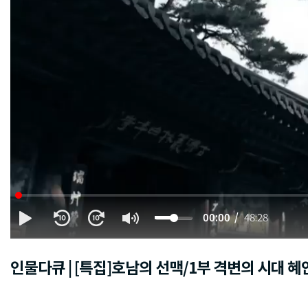
00:00
48:28
인물다큐 | [특집]호남의 선맥/1부 격변의 시대 