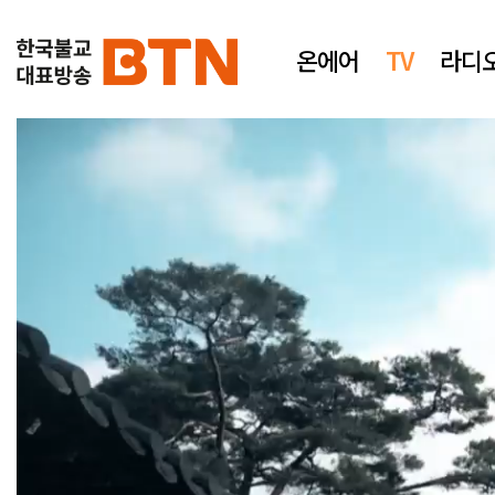
온에어
TV
라디