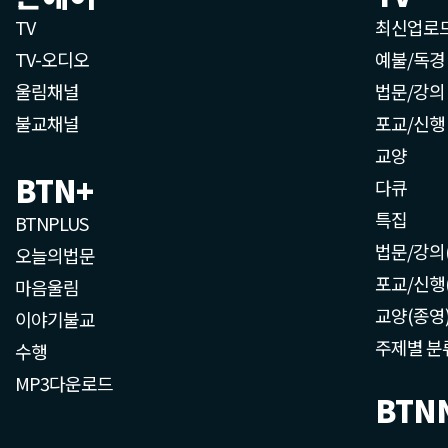
TV
최신업로
TV-오디오
예불/독경
울림채널
법문/강의
불교채널
포교/신행
교양
BTN+
다큐
특집
BTNPLUS
법문/강의
오늘의법문
포교/신행
마음울림
교양(종영
이야기불교
주제별 분
수행
MP3다운로드
BTN