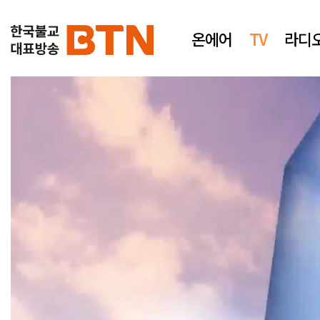
온에어
TV
라디