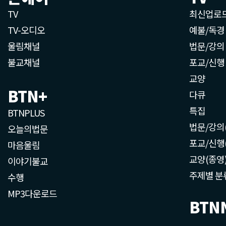
TV
최신업로
TV-오디오
예불/독경
울림채널
법문/강의
불교채널
포교/신행
교양
BTN+
다큐
특집
BTNPLUS
법문/강의
오늘의법문
포교/신행
마음울림
교양(종영
이야기불교
주제별 분
수행
MP3다운로드
BTN