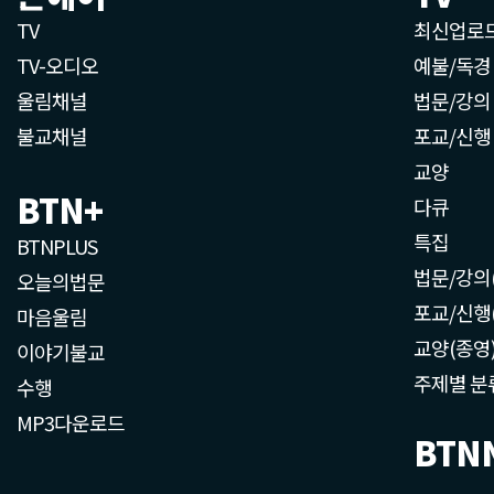
TV
최신업로
TV-오디오
예불/독경
울림채널
법문/강의
불교채널
포교/신행
교양
BTN+
다큐
특집
BTNPLUS
법문/강의
오늘의법문
포교/신행
마음울림
교양(종영
이야기불교
주제별 분
수행
MP3다운로드
BTN