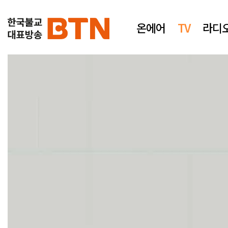
온에어
TV
라디