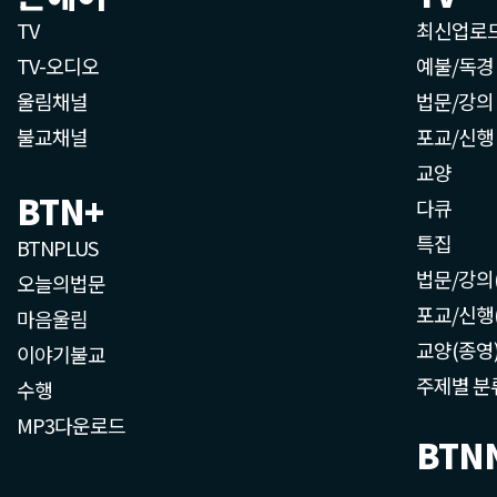
TV
최신업로
TV-오디오
예불/독경
울림채널
법문/강의
불교채널
포교/신행
교양
BTN+
다큐
특집
BTNPLUS
법문/강의
오늘의법문
포교/신행
마음울림
교양(종영
이야기불교
주제별 분
수행
MP3다운로드
BTN