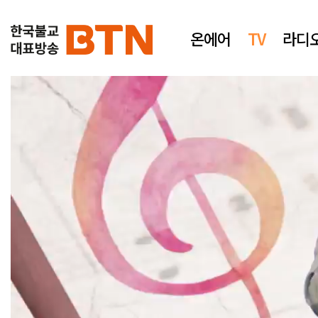
온에어
TV
라디