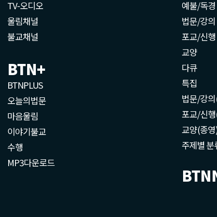
TV-오디오
예불/독경
울림채널
법문/강의
불교채널
포교/신행
교양
BTN+
다큐
특집
BTNPLUS
법문/강의
오늘의법문
포교/신행
마음울림
교양(종영
이야기불교
주제별 분
수행
MP3다운로드
BTN