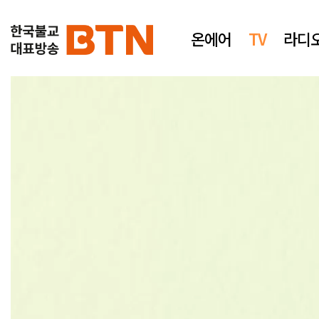
온에어
TV
라디