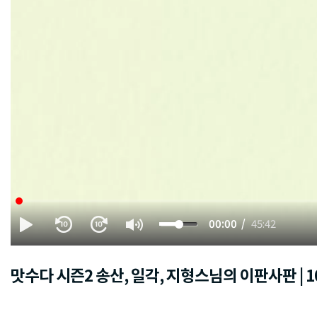
00:00
45:42
맛수다 시즌2 송산, 일각, 지형스님의 이판사판 | 1