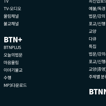
TV
최신업로
TV-오디오
예불/독경
울림채널
법문/강의
불교채널
포교/신행
교양
BTN+
다큐
특집
BTNPLUS
법문/강의
오늘의법문
포교/신행
마음울림
교양(종영
이야기불교
주제별 분
수행
MP3다운로드
BTN