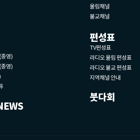
울림채널
불교채널
편성표
TV편성표
(종영)
라디오 울림 편성표
(종영)
라디오 불교 편성표
)
지역채널 안내
류
붓다회
NEWS