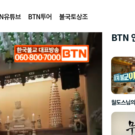
TN유튜브
BTN투어
불국토상조
BTN
월도스님의