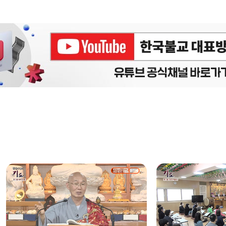
에피소드
구간반복 북마크
책갈피 북마크
설
정