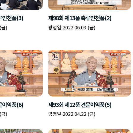
책
구
플
이름
이름
이름
갈
간
레
피
반
이
주소
시간
시작시간
확인
입
복
리
확인
력
입
스
닫기
이미지
종료시간
닫기
력
트
추
설명
가
확인
닫기