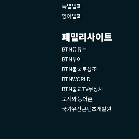
특별법회
영어법회
패밀리사이트
BTN유튜브
BTN투어
BTN불국토상조
BTNWORLD
BTN불교TV무상사
도시와 농어촌
국가유산콘텐츠개발원