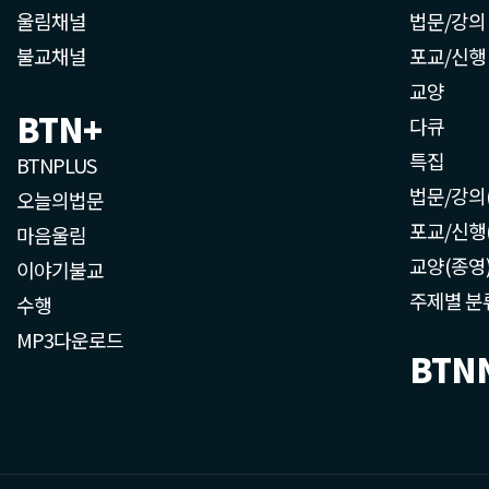
울림채널
법문/강의
불교채널
포교/신행
교양
BTN+
다큐
특집
BTNPLUS
법문/강의
오늘의법문
포교/신행
마음울림
교양(종영
이야기불교
주제별 분
수행
MP3다운로드
BTN