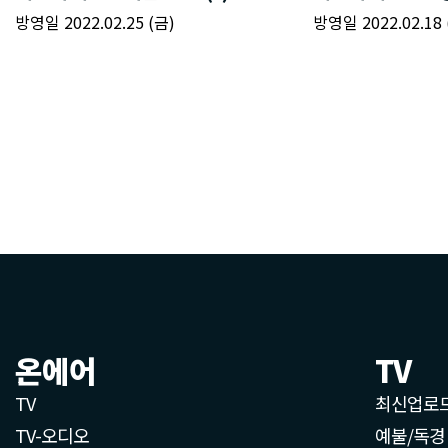
온에어
TV
TV
최신업로
TV-오디오
예불/독경