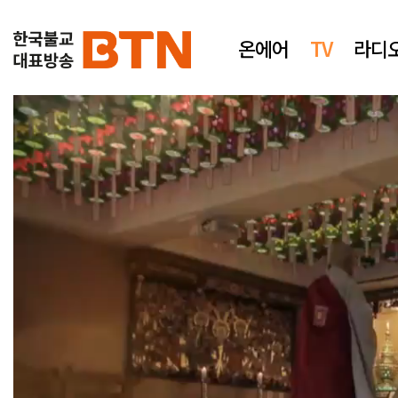
온에어
TV
라디