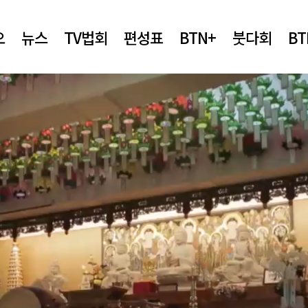
오
뉴스
TV법회
편성표
BTN+
붓다회
B