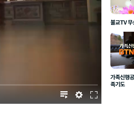
불교TV 
가족신행공
족기도