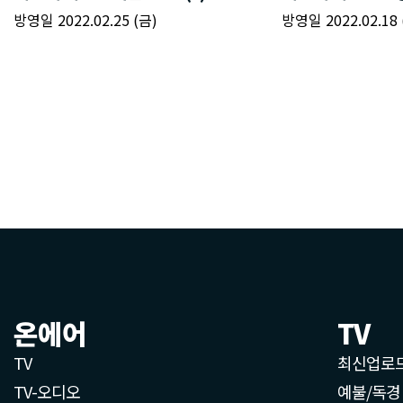
온에어
TV
TV
최신업로
TV-오디오
예불/독경