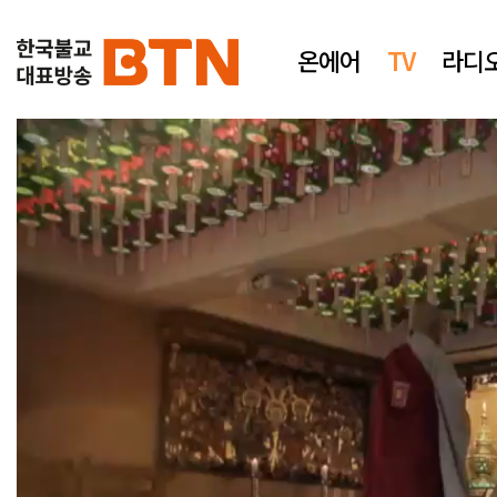
온에어
TV
라디