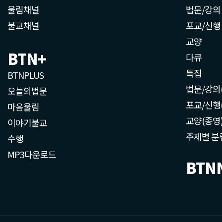
울림채널
법문/강의
불교채널
포교/신행
교양
BTN+
다큐
특집
BTNPLUS
법문/강의
오늘의법문
포교/신행
마음울림
교양(종영
이야기불교
주제별 분
수행
MP3다운로드
BTN