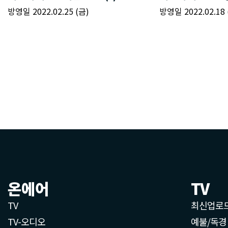
온에어
TV
TV
최신업로
TV-오디오
예불/독경