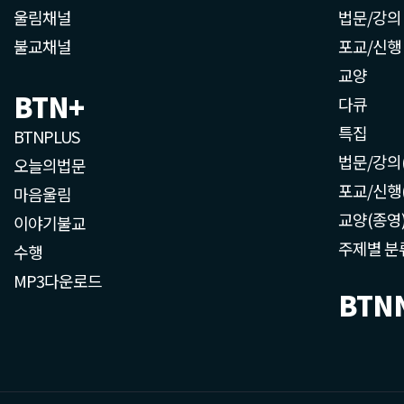
울림채널
법문/강의
불교채널
포교/신행
교양
BTN+
다큐
특집
BTNPLUS
법문/강의
오늘의법문
포교/신행
마음울림
교양(종영
이야기불교
주제별 분
수행
MP3다운로드
BTN