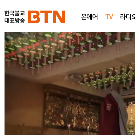
온에어
TV
라디