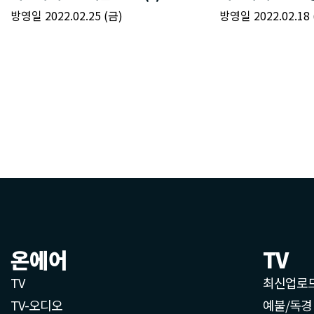
온에어
TV
TV
최신업로
TV-오디오
예불/독경