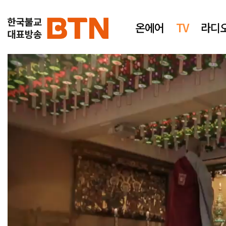
온에어
TV
라디