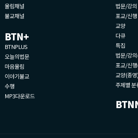
울림채널
법문/강의
불교채널
포교/신행
교양
BTN+
다큐
특집
BTNPLUS
법문/강의
오늘의법문
포교/신행
마음울림
교양(종영
이야기불교
주제별 분
수행
MP3다운로드
BTN