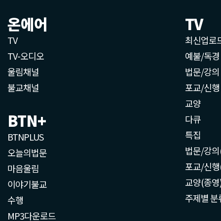
온에어
TV
TV
최신업로
TV-오디오
예불/독경
울림채널
법문/강의
불교채널
포교/신행
교양
BTN+
다큐
특집
BTNPLUS
법문/강의
오늘의법문
포교/신행
마음울림
교양(종영
이야기불교
주제별 분
수행
MP3다운로드