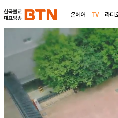
온에어
TV
라디