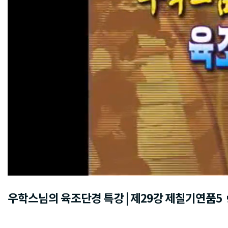
우학스님의 육조단경 특강 | 제29강 제칠기연품5
방