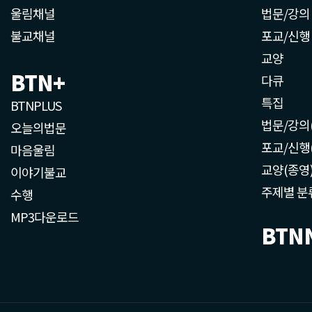
울림채널
법문/강의
불교채널
포교/신행
교양
BTN+
다큐
특집
BTNPLUS
법문/강의
오늘의법문
포교/신행
마음울림
교양(종영
이야기불교
주제별 분
수행
MP3다운로드
BTN