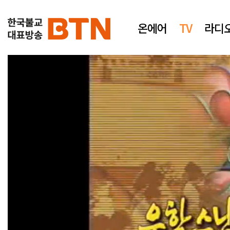
온에어
TV
라디