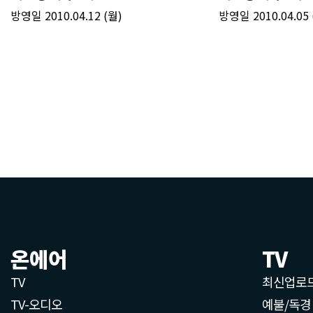
온에어
TV
TV
최신업로
TV-오디오
예불/독경