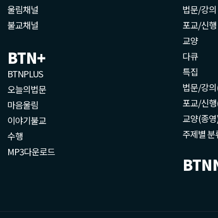
울림채널
법문/강의
불교채널
포교/신행
교양
BTN+
다큐
특집
BTNPLUS
법문/강의
오늘의법문
포교/신행
마음울림
교양(종영
이야기불교
주제별 분
수행
MP3다운로드
BTN