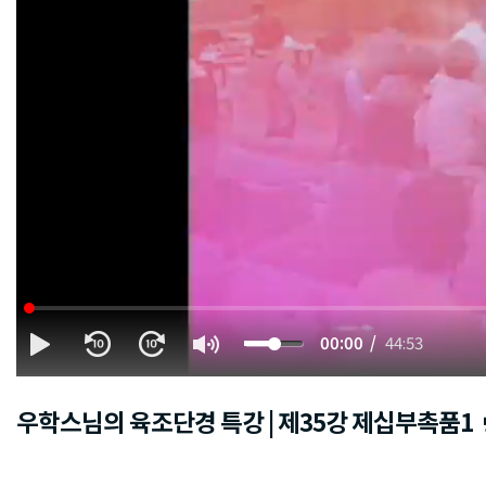
00:00
44:53
우학스님의 육조단경 특강 | 제35강 제십부촉품1
방