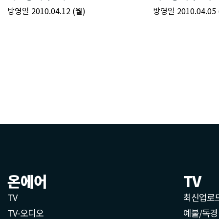
온에어
TV
TV
최신업로
TV-오디오
예불/독경