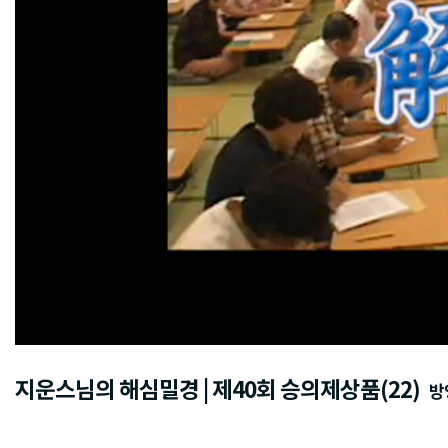
지운스님의 해심밀경 | 제40회 승의제상품(22)
방영일