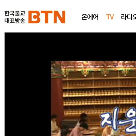
온에어
TV
라디