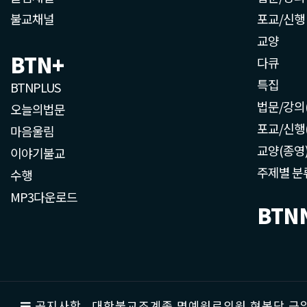
불교채널
포교/신행
교양
BTN+
다큐
특집
BTNPLUS
법문/강의
오늘의법문
포교/신행
마음울림
교양(종영
이야기불교
주제별 분
수행
MP3다운로드
BTN
공지사항
대한불교조계종 명예원로의원 현봉당 근일