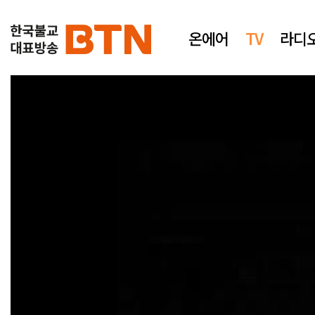
온에어
TV
라디