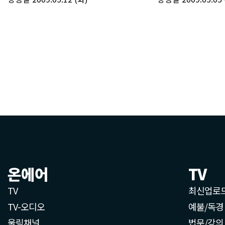
온에어
TV
TV
최신업로
TV-오디오
예불/독경
울림채널
법문/강의