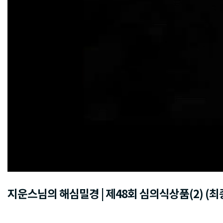
지운스님의 해심밀경 | 제48회 심의식상품(2) (최