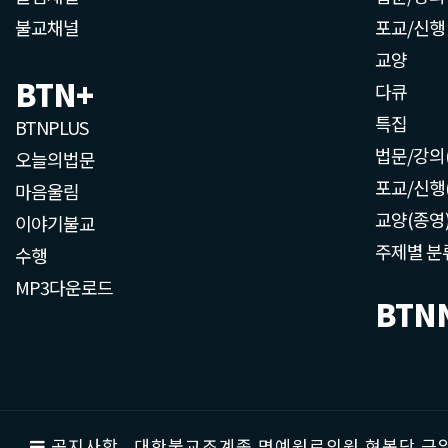
불교채널
포교/신행
교양
BTN+
다큐
특집
BTNPLUS
법문/강의
오늘의법문
포교/신행
마음울림
교양(종영
이야기불교
주제별 분
수행
MP3다운로드
BTN
공지사항
대한불교조계종 명예원로의원 현봉당 근일