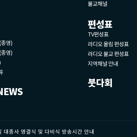
불교채널
편성표
TV편성표
(종영)
라디오 울림 편성표
(종영)
라디오 불교 편성표
)
지역채널 안내
류
붓다회
NEWS
 대종사 영결식 및 다비식 방송시간 안내