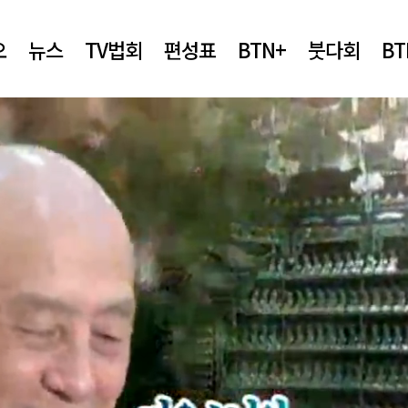
오
뉴스
TV법회
편성표
BTN+
붓다회
B