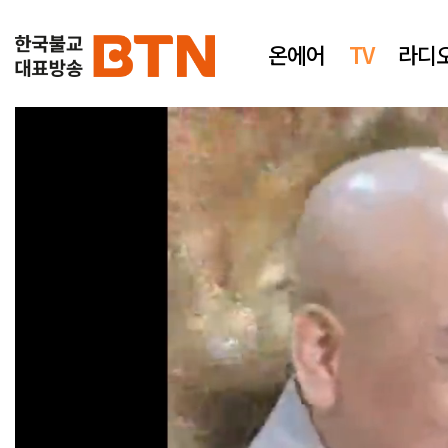
온에어
TV
라디