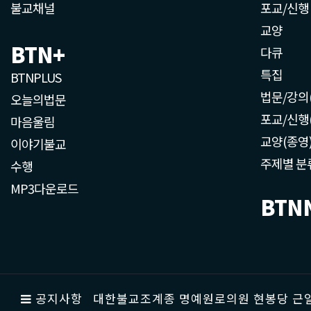
불교채널
포교/신행
교양
BTN+
다큐
특집
BTNPLUS
법문/강의
오늘의법문
포교/신행
마음울림
교양(종영
이야기불교
주제별 분
수행
MP3다운로드
BTN
공지사항
대한불교조계종 명예원로의원 현봉당 근일