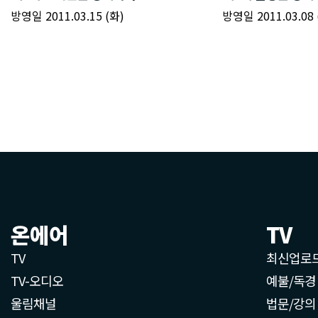
온에어
TV
TV
최신업로
TV-오디오
예불/독경
울림채널
법문/강의