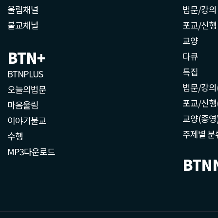
울림채널
법문/강의
불교채널
포교/신행
교양
BTN+
다큐
특집
BTNPLUS
법문/강의
오늘의법문
포교/신행
마음울림
교양(종영
이야기불교
주제별 분
수행
MP3다운로드
BTN