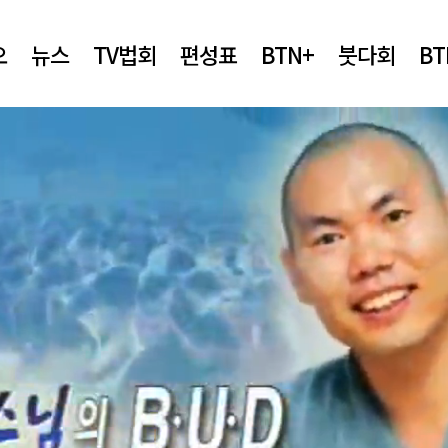
오
뉴스
TV법회
편성표
BTN+
붓다회
B