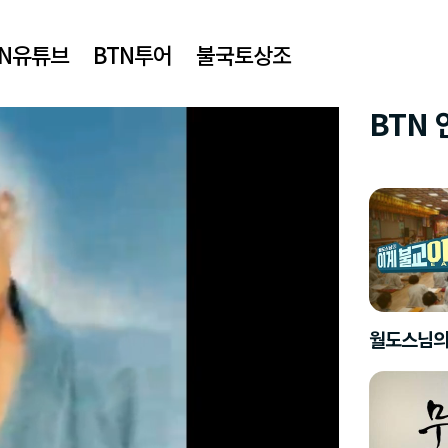
TN유튜브
BTN투어
불국토상조
BTN
월도스님의