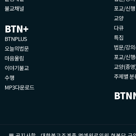
불교채널
포교/신행
교양
BTN+
다큐
특집
BTNPLUS
법문/강의
오늘의법문
포교/신행
마음울림
교양(종영
이야기불교
주제별 분
수행
MP3다운로드
BTN
공지사항
대한불교조계종 명예원로의원 현봉당 근일