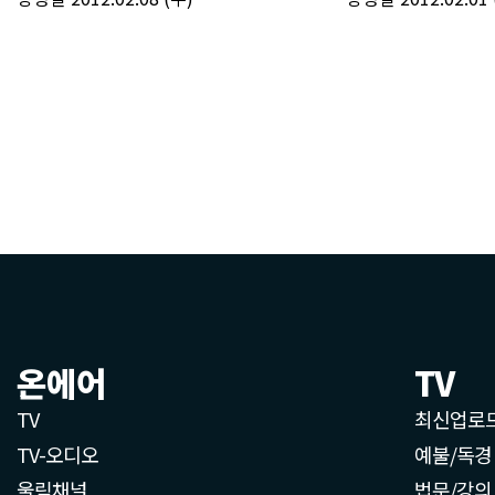
온에어
TV
TV
최신업로
TV-오디오
예불/독경
울림채널
법문/강의