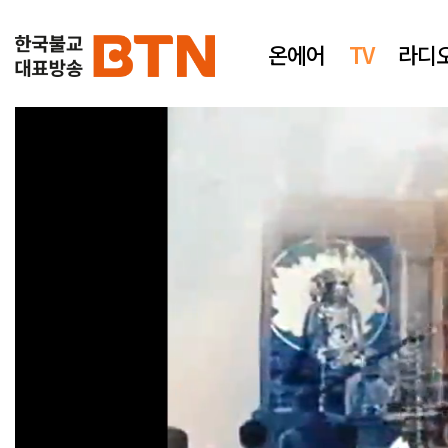
온에어
TV
라디