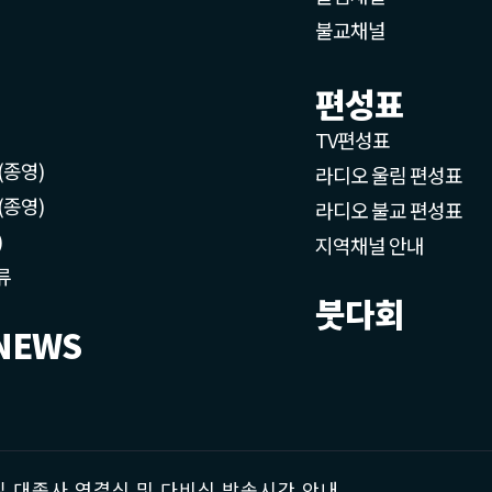
불교채널
편성표
TV편성표
(종영)
라디오 울림 편성표
(종영)
라디오 불교 편성표
)
지역채널 안내
류
붓다회
NEWS
 대종사 영결식 및 다비식 방송시간 안내