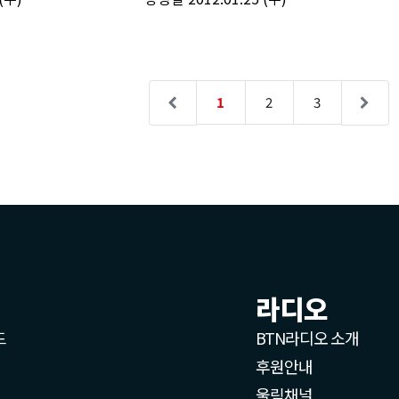
라디오
드
BTN라디오 소개
후원안내
울림채널