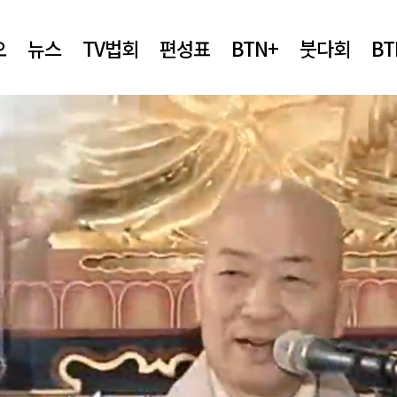
오
뉴스
TV법회
편성표
BTN+
붓다회
B