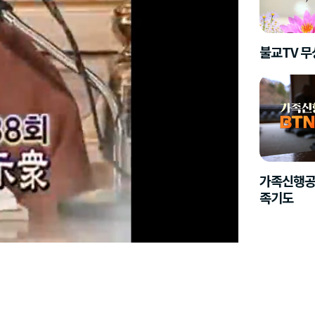
불교TV 
가족신행공
족기도