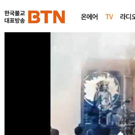
온에어
TV
라디