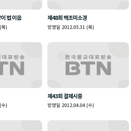
책
구
플
이름
이름
이름
갈
간
레
피
반
이
주소
시간
시작시간
확인
입
복
리
확인
력
입
스
닫기
이미지
종료시간
닫기
력
트
추
설명
가
확인
닫기