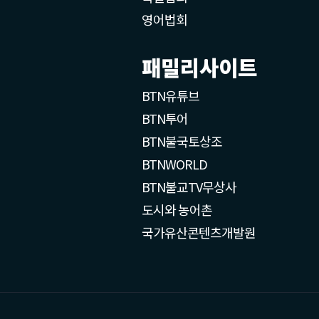
영어법회
패밀리사이트
BTN유튜브
BTN투어
BTN불국토상조
BTNWORLD
BTN불교TV무상사
도시와 농어촌
국가유산콘텐츠개발원