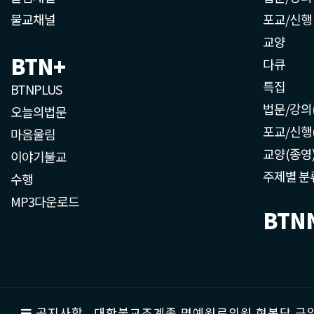
불교채널
포교/신행
교양
BTN+
다큐
특집
BTNPLUS
법문/강의
오늘의법문
포교/신행
마음울림
교양(종영
이야기불교
주제별 분
수행
MP3다운로드
BTN
공지사항
대한불교조계종 명예원로의원 현봉당 근일