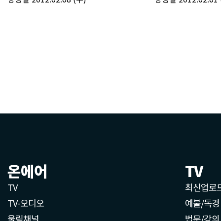
온에어
TV
TV
최신업로
TV-오디오
예불/독경
울림채널
법문/강의