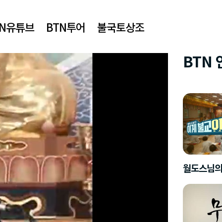
TN유튜브
BTN투어
불국토상조
BTN
월도스님의