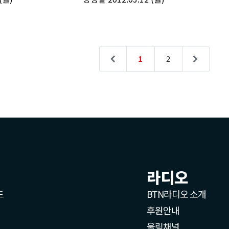
라디오
드
BTN라디오 소개
후원안내
울림채널