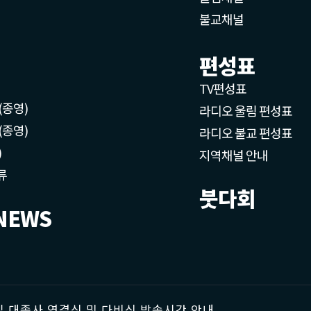
불교채널
편성표
TV편성표
(종영)
라디오 울림 편성표
(종영)
라디오 불교 편성표
)
지역채널 안내
류
붓다회
NEWS
 대종사 영결식 및 다비식 방송시간 안내