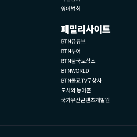
영어법회
패밀리사이트
BTN유튜브
BTN투어
BTN불국토상조
BTNWORLD
BTN불교TV무상사
도시와 농어촌
국가유산콘텐츠개발원