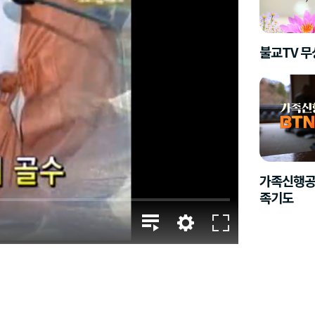
불교TV 
가족신행공
족기도