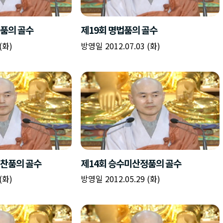
책
구
플
이름
이름
이름
갈
간
레
피
반
이
주소
시간
시작시간
확인
입
복
리
확인
력
입
스
닫기
이미지
종료시간
닫기
력
트
추
설명
가
확인
닫기