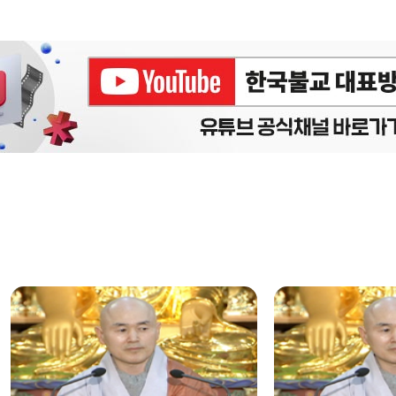
에피소드
구간반복 북마크
책갈피 북마크
설
정