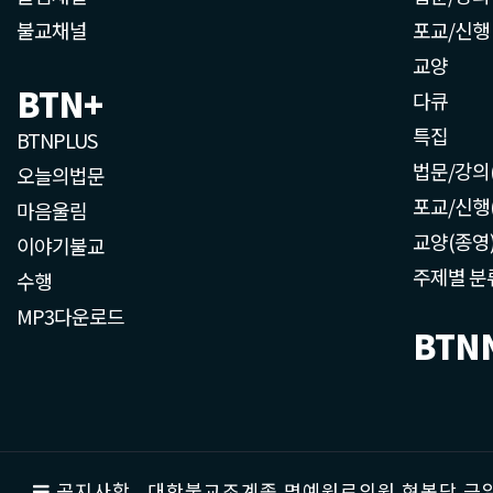
불교채널
포교/신행
교양
BTN+
다큐
특집
BTNPLUS
법문/강의
오늘의법문
포교/신행
마음울림
교양(종영
이야기불교
주제별 분
수행
MP3다운로드
BTN
공지사항
대한불교조계종 명예원로의원 현봉당 근일