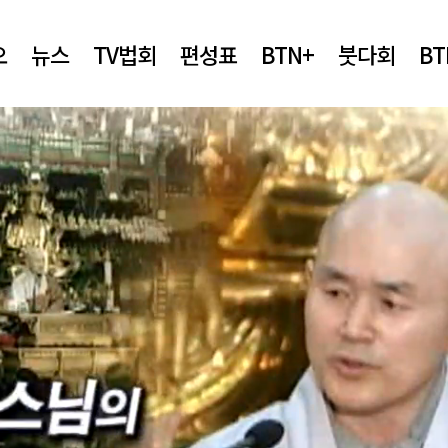
오
뉴스
TV법회
편성표
BTN+
붓다회
B