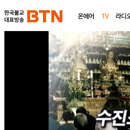
온에어
TV
라디