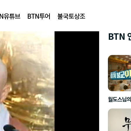
TN유튜브
BTN투어
불국토상조
BTN
월도스님의