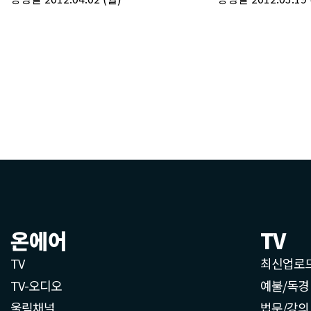
온에어
TV
TV
최신업로
TV-오디오
예불/독경
울림채널
법문/강의