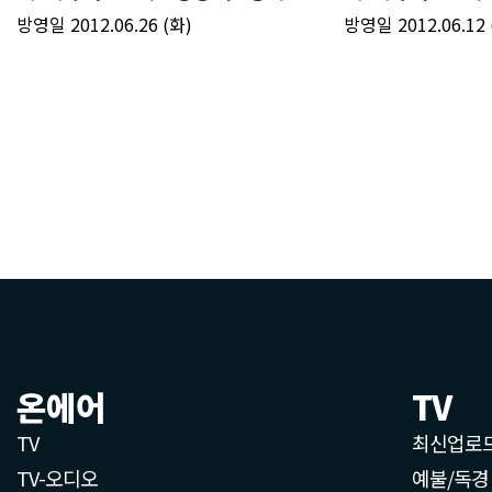
온에어
TV
TV
최신업로
TV-오디오
예불/독경