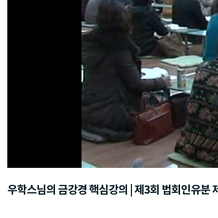
우학스님의 금강경 핵심강의 | 제3회 법회인유분 