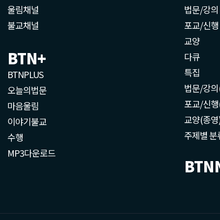
울림채널
법문/강의
불교채널
포교/신행
교양
BTN+
다큐
특집
BTNPLUS
법문/강의
오늘의법문
포교/신행
마음울림
교양(종영
이야기불교
주제별 분
수행
MP3다운로드
BTN