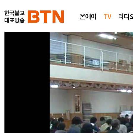
온에어
TV
라디