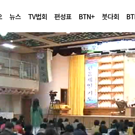
오
뉴스
TV법회
편성표
BTN+
붓다회
B