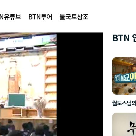
TN유튜브
BTN투어
불국토상조
BTN
월도스님의