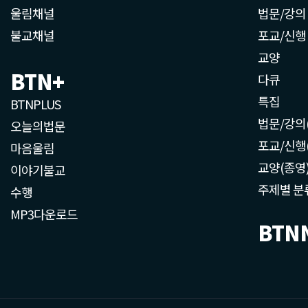
울림채널
법문/강의
불교채널
포교/신행
교양
BTN+
다큐
특집
BTNPLUS
법문/강의
오늘의법문
포교/신행
마음울림
교양(종영
이야기불교
주제별 분
수행
MP3다운로드
BTN