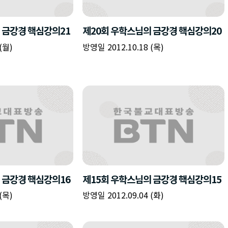
책
구
플
이름
이름
이름
갈
간
레
피
반
이
주소
시간
시작시간
확인
입
복
리
확인
력
입
스
닫기
이미지
종료시간
닫기
력
트
추
설명
가
확인
닫기