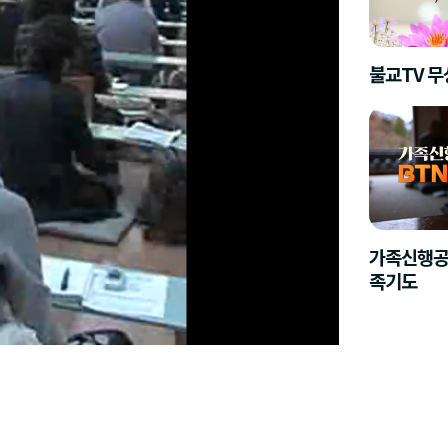
불교TV 
가족신행공
족기도