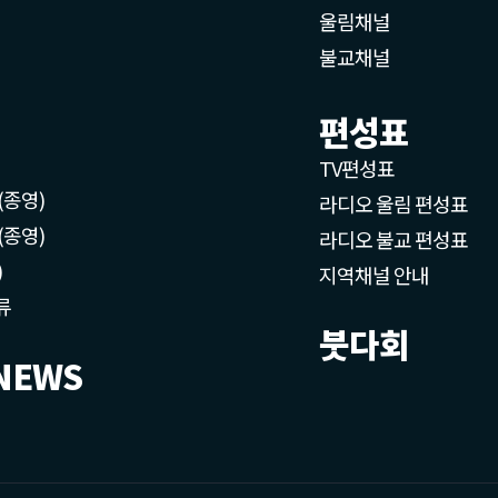
울림채널
불교채널
편성표
TV편성표
(종영)
라디오 울림 편성표
(종영)
라디오 불교 편성표
)
지역채널 안내
류
붓다회
NEWS