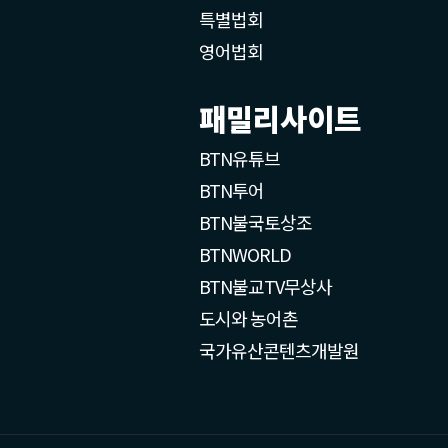
특별법회
영어법회
패밀리사이트
BTN유튜브
BTN투어
BTN불국토상조
BTNWORLD
BTN불교TV무상사
도시와 농어촌
국가유산콘텐츠개발원