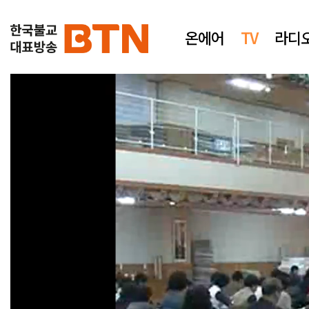
온에어
TV
라디