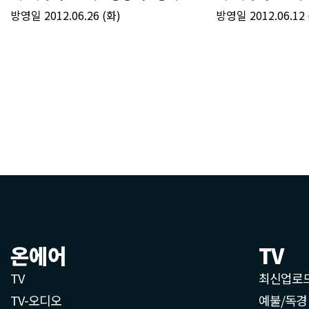
온에어
TV
TV
최신업로
TV-오디오
예불/독경