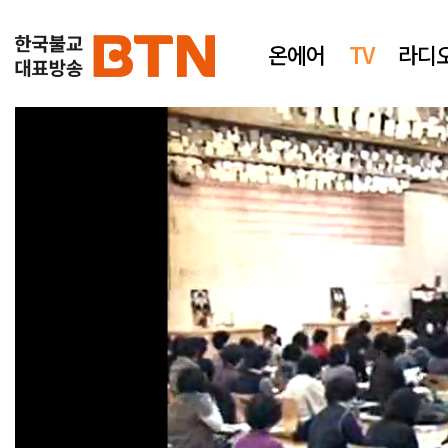
온에어
TV
라디