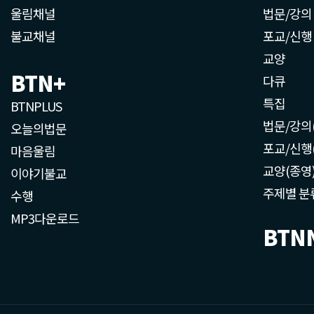
울림채널
법문/강의
불교채널
포교/신행
교양
BTN+
다큐
특집
BTNPLUS
법문/강의
오늘의법문
포교/신행
마음울림
교양(종영
이야기불교
주제별 분
수행
MP3다운로드
BTN