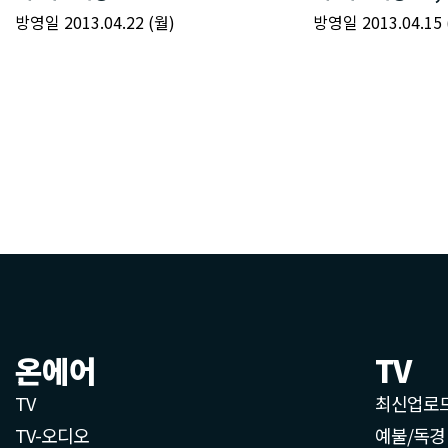
온에어
TV
TV
최신업로
TV-오디오
예불/독경