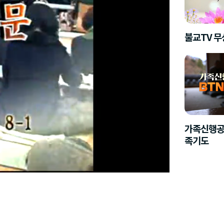
불교TV 
가족신행공
족기도