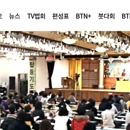
오
뉴스
TV법회
편성표
BTN+
붓다회
B