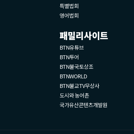
특별법회
영어법회
패밀리사이트
BTN유튜브
BTN투어
BTN불국토상조
BTNWORLD
BTN불교TV무상사
도시와 농어촌
국가유산콘텐츠개발원