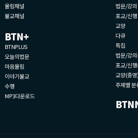
울림채널
법문/강의
불교채널
포교/신행
교양
BTN+
다큐
특집
BTNPLUS
법문/강의
오늘의법문
포교/신행
마음울림
교양(종영
이야기불교
주제별 분
수행
MP3다운로드
BTN