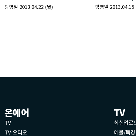
온에어
TV
TV
최신업로
TV-오디오
예불/독경