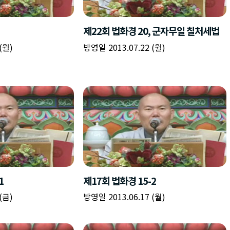
책
구
플
이름
이름
이름
갈
간
레
피
반
이
주소
시간
시작시간
확인
입
복
리
확인
력
입
스
닫기
이미지
종료시간
닫기
력
트
추
설명
가
확인
닫기