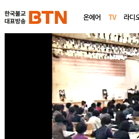
온에어
TV
라디