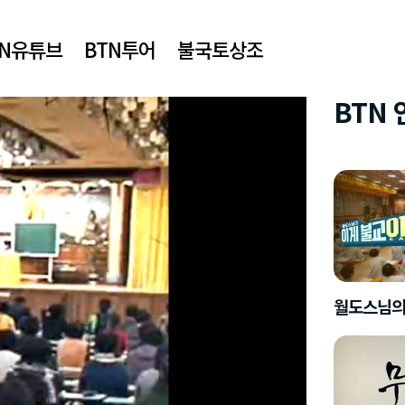
TN유튜브
BTN투어
불국토상조
BTN
월도스님의