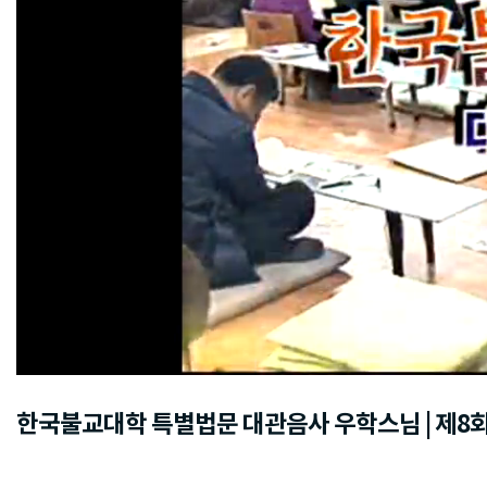
한국불교대학 특별법문 대관음사 우학스님 | 제8회 법화