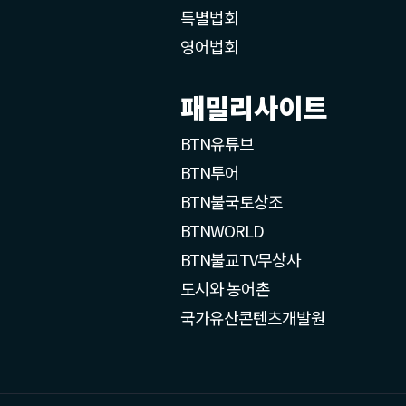
특별법회
영어법회
패밀리사이트
BTN유튜브
BTN투어
BTN불국토상조
BTNWORLD
BTN불교TV무상사
도시와 농어촌
국가유산콘텐츠개발원