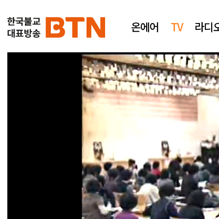
온에어
TV
라디