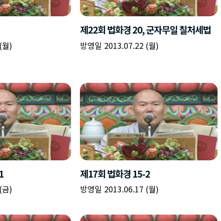
책
구
플
이름
이름
이름
갈
간
레
피
반
이
주소
시간
시작시간
확인
입
복
리
확인
력
입
스
닫기
이미지
종료시간
닫기
력
트
추
설명
가
확인
닫기