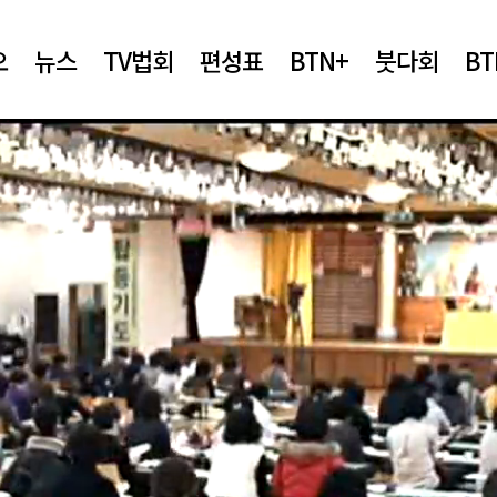
오
뉴스
TV법회
편성표
BTN+
붓다회
B