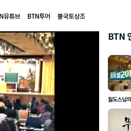
TN유튜브
BTN투어
불국토상조
BTN
월도스님의