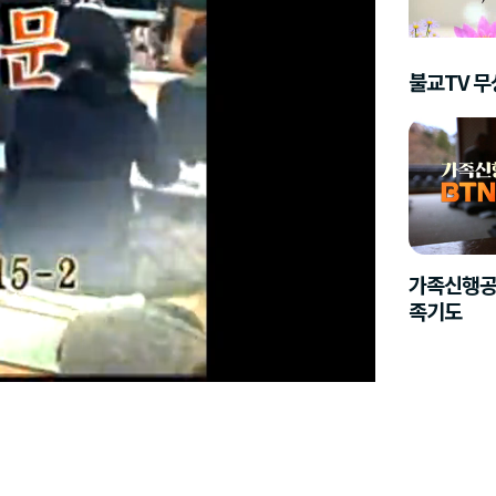
불교TV 
가족신행공
족기도