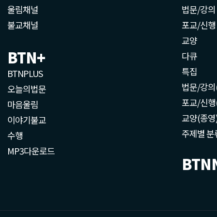
울림채널
법문/강의
불교채널
포교/신행
교양
BTN+
다큐
특집
BTNPLUS
법문/강의
오늘의법문
포교/신행
마음울림
교양(종영
이야기불교
주제별 분
수행
MP3다운로드
BTN