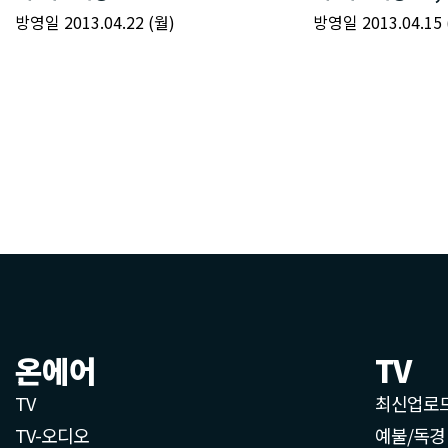
온에어
TV
TV
최신업로
TV-오디오
예불/독경