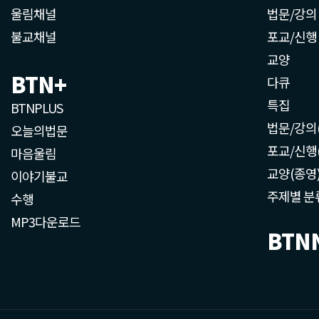
울림채널
법문/강의
불교채널
포교/신행
교양
BTN+
다큐
특집
BTNPLUS
법문/강의
오늘의법문
포교/신행
마음울림
교양(종영
이야기불교
주제별 분
수행
MP3다운로드
BTN