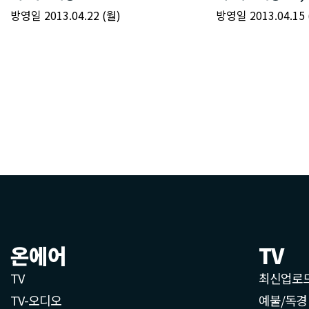
온에어
TV
TV
최신업로
TV-오디오
예불/독경