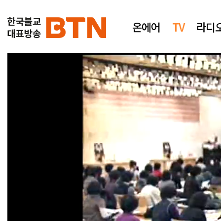
온에어
TV
라디