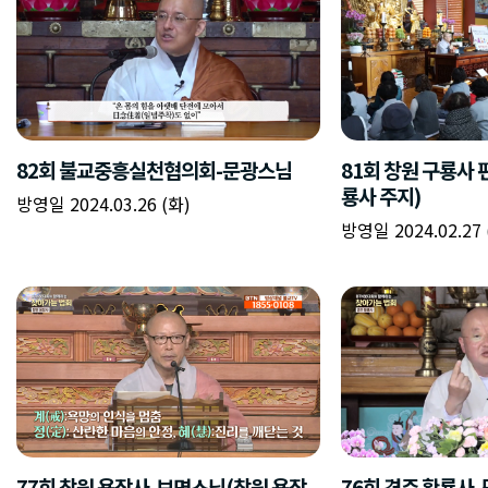
82회 불교중흥실천협의회-문광스님
81회 창원 구룡사 
룡사 주지)
방영일 2024.03.26 (화)
방영일 2024.02.27 
77회 창원 용잠사-보명스님(창원 용잠
76회 경주 황룡사