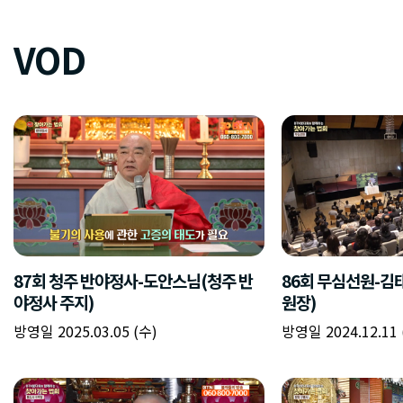
VOD
87회 청주 반야정사-도안스님(청주 반
86회 무심선원-김
야정사 주지)
원장)
방영일 2025.03.05 (수)
방영일 2024.12.11 