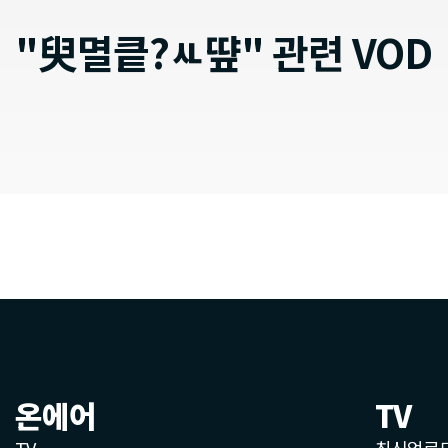
"臾멸킅?ㅻ떂" 관련 VOD
온에어
TV
TV
최신업로