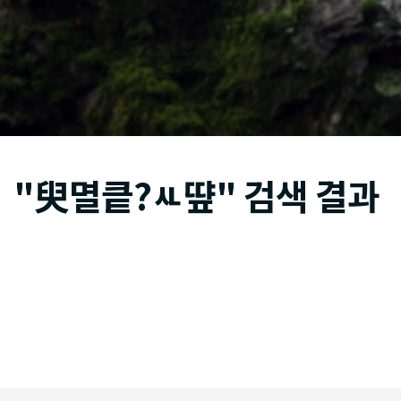
"臾멸킅?ㅻ떂" 검색 결과