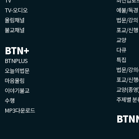
TV-오디오
예불/독경
울림채널
법문/강의
불교채널
포교/신행
교양
BTN+
다큐
특집
BTNPLUS
법문/강의
오늘의법문
포교/신행
마음울림
교양(종영
이야기불교
주제별 분
수행
MP3다운로드
BTN