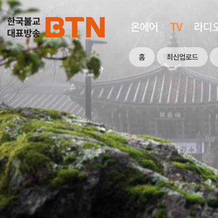
온에어
TV
라디
홈
최신업로드