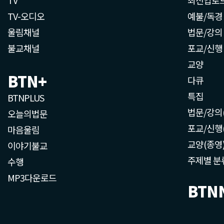
TV-오디오
예불/독경
울림채널
법문/강의
불교채널
포교/신행
교양
BTN+
다큐
특집
BTNPLUS
법문/강의
오늘의법문
포교/신행
마음울림
교양(종영
이야기불교
주제별 분
수행
MP3다운로드
BTN