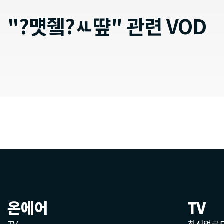
"?먯쥌?ㅻ떂" 관련 VOD
온에어
TV
TV
최신업로