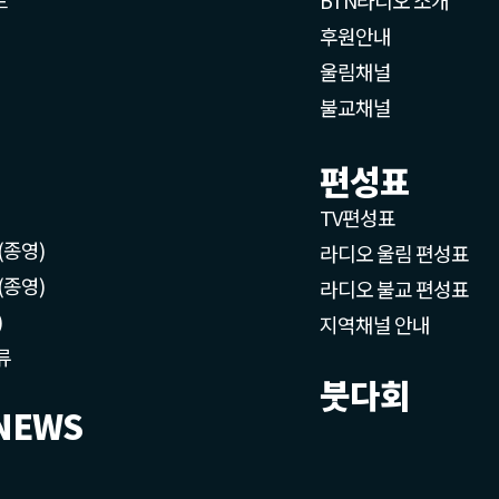
후원안내
울림채널
불교채널
편성표
TV편성표
(종영)
라디오 울림 편성표
(종영)
라디오 불교 편성표
)
지역채널 안내
류
붓다회
NEWS