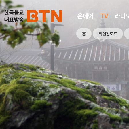
온에어
TV
라디
홈
최신업로드