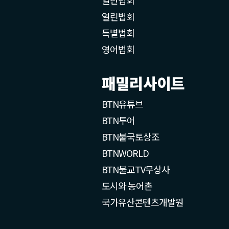
열린법회
특별법회
영어법회
패밀리사이트
BTN유튜브
BTN투어
BTN불국토상조
BTNWORLD
BTN불교TV무상사
도시와 농어촌
국가유산콘텐츠개발원