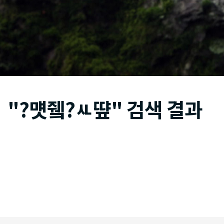
"?먯쥌?ㅻ떂" 검색 결과