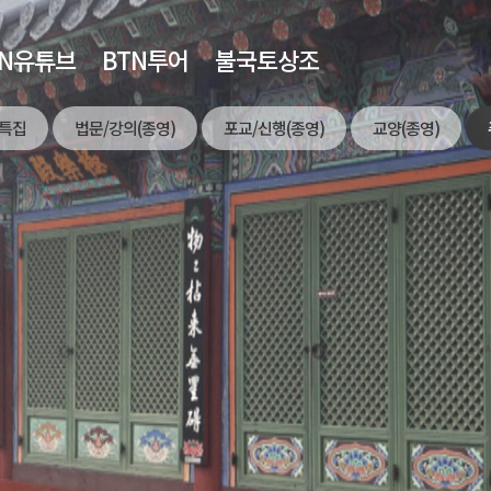
TN유튜브
BTN투어
불국토상조
특집
법문/강의(종영)
포교/신행(종영)
교양(종영)