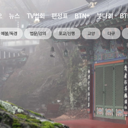
오
뉴스
TV법회
편성표
BTN+
붓다회
B
예불/독경
법문/강의
포교/신행
교양
다큐