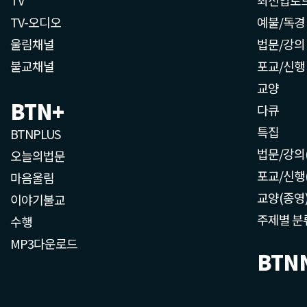
TV-오디오
예불/독경
울림채널
법문/강의
불교채널
포교/신행
교양
BTN+
다큐
특집
BTNPLUS
법문/강의
오늘의법문
포교/신행
마음울림
교양(종영
이야기불교
주제별 분
수행
MP3다운로드
BTN