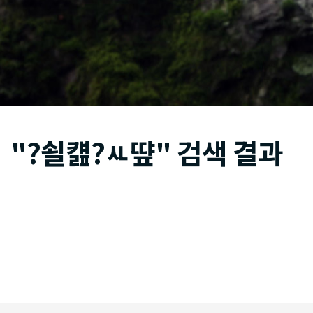
"?쇨컖?ㅻ떂" 검색 결과