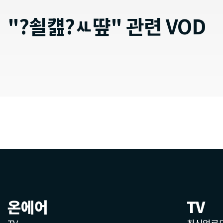
"?쇨컖?ㅻ떂" 관련 VOD
온에어
TV
TV
최신업로