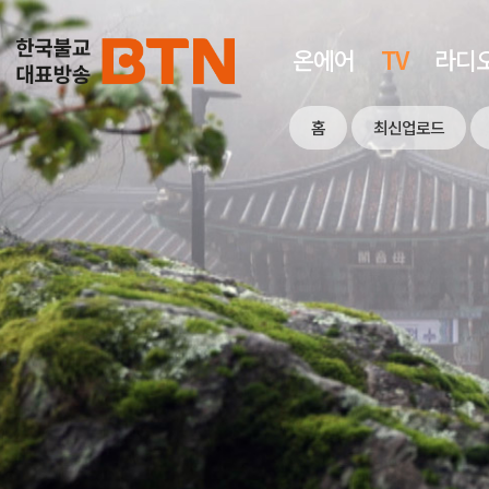
온에어
TV
라디
홈
최신업로드