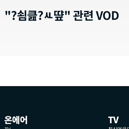
"?쇰큺?ㅻ떂" 관련 VOD
온에어
TV
TV
최신업로