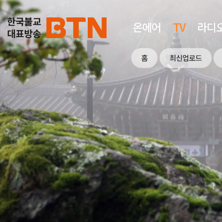
온에어
TV
라디
홈
최신업로드