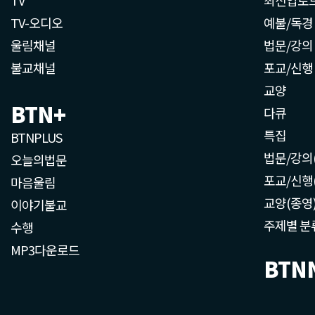
TV-오디오
예불/독경
울림채널
법문/강의
불교채널
포교/신행
교양
BTN+
다큐
특집
BTNPLUS
법문/강의
오늘의법문
포교/신행
마음울림
교양(종영
이야기불교
주제별 분
수행
MP3다운로드
BTN