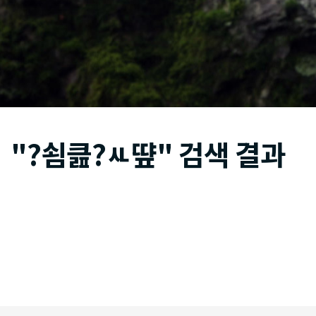
"?쇰큺?ㅻ떂" 검색 결과