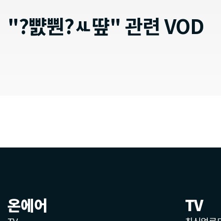
"?뺤뿬?ㅻ떂" 관련 VOD
온에어
TV
TV
최신업로