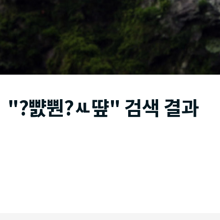
"?뺤뿬?ㅻ떂" 검색 결과