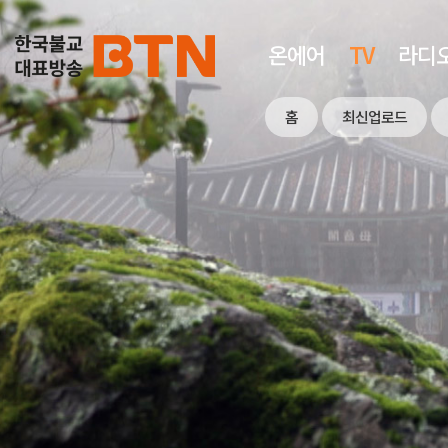
온에어
TV
라디
홈
최신업로드