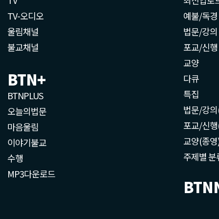
TV-오디오
예불/독경
울림채널
법문/강의
불교채널
포교/신행
교양
BTN+
다큐
특집
BTNPLUS
법문/강의
오늘의법문
포교/신행
마음울림
교양(종영
이야기불교
주제별 분
수행
MP3다운로드
BTN