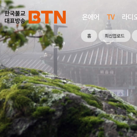
온에어
TV
라디
홈
최신업로드