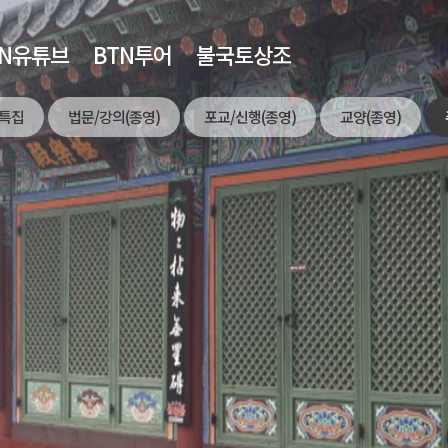
TN유튜브
BTN투어
불국토상조
특집
법문/강의(종영)
포교/신행(종영)
교양(종영)