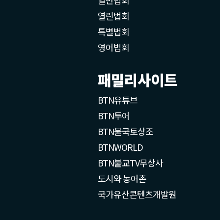
열린법회
특별법회
영어법회
패밀리사이트
BTN유튜브
BTN투어
BTN불국토상조
BTNWORLD
BTN불교TV무상사
도시와 농어촌
국가유산콘텐츠개발원