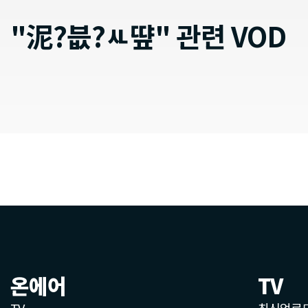
"泥?븞?ㅻ떂" 관련 VOD
온에어
TV
TV
최신업로