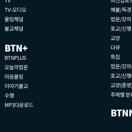
TV-오디오
예불/독경
울림채널
법문/강의
불교채널
포교/신행
교양
BTN+
다큐
특집
BTNPLUS
법문/강의
오늘의법문
포교/신행
마음울림
교양(종영
이야기불교
주제별 분
수행
MP3다운로드
BTN