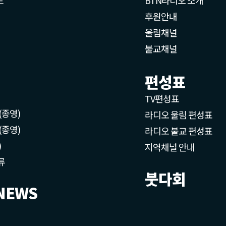
후원안내
울림채널
불교채널
편성표
TV편성표
(종영)
라디오 울림 편성표
(종영)
라디오 불교 편성표
)
지역채널 안내
류
붓다회
NEWS