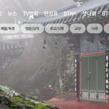
오
뉴스
TV법회
편성표
BTN+
붓다회
B
예불/독경
법문/강의
포교/신행
교양
다큐