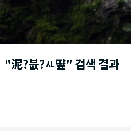
"泥?븞?ㅻ떂" 검색 결과