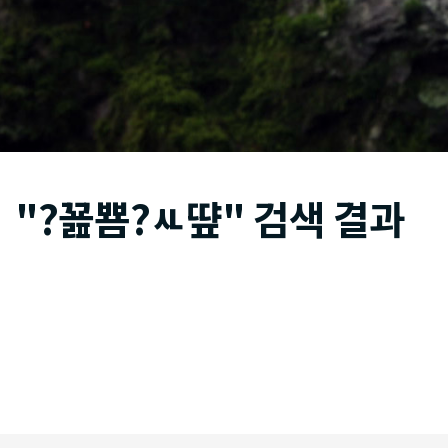
"?꾪뿀?ㅻ떂" 검색 결과