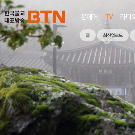
온에어
TV
라디
홈
최신업로드