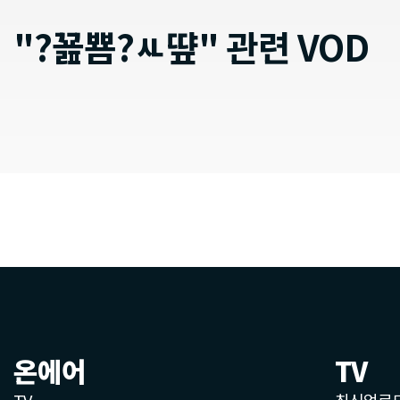
"?꾪뿀?ㅻ떂" 관련 VOD
온에어
TV
TV
최신업로