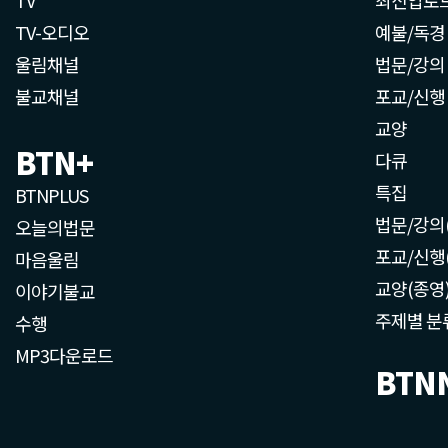
TV-오디오
예불/독경
울림채널
법문/강의
불교채널
포교/신행
교양
BTN+
다큐
특집
BTNPLUS
법문/강의
오늘의법문
포교/신행
마음울림
교양(종영
이야기불교
주제별 분
수행
MP3다운로드
BTN