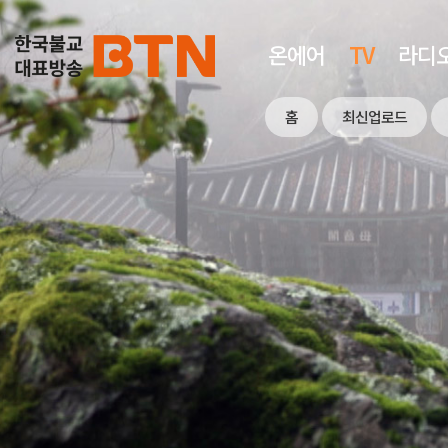
온에어
TV
라디
홈
최신업로드