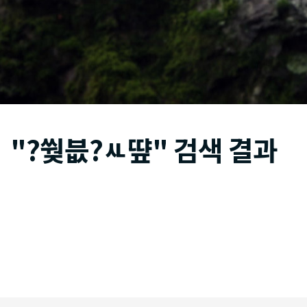
"?쒖븞?ㅻ떂" 검색 결과