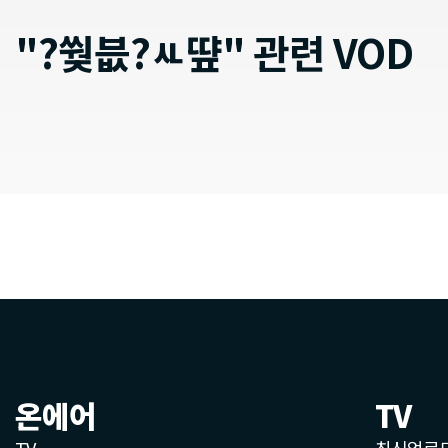
"?쒖븞?ㅻ떂" 관련 VOD
온에어
TV
TV
최신업로