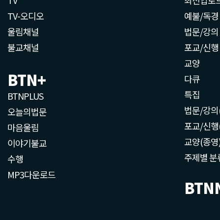
TV-오디오
예불/독경
울림채널
법문/강의
불교채널
포교/신행
교양
BTN+
다큐
특집
BTNPLUS
법문/강의
오늘의법문
포교/신행
마음울림
교양(종영
이야기불교
주제별 분
수행
MP3다운로드
BTN