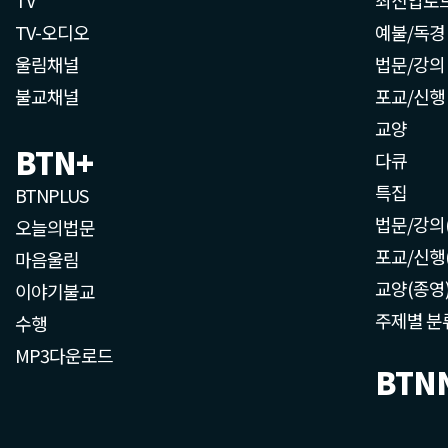
TV-오디오
예불/독경
울림채널
법문/강의
불교채널
포교/신행
교양
BTN+
다큐
특집
BTNPLUS
법문/강의
오늘의법문
포교/신행
마음울림
교양(종영
이야기불교
주제별 분
수행
MP3다운로드
BTN