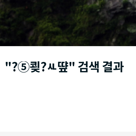
"?⑤쾾?ㅻ떂" 검색 결과