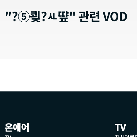
"?⑤쾾?ㅻ떂" 관련 VOD
온에어
TV
TV
최신업로