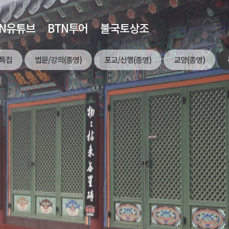
TN유튜브
BTN투어
불국토상조
특집
법문/강의(종영)
포교/신행(종영)
교양(종영)