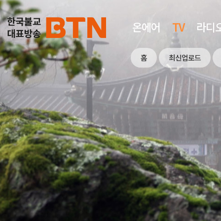
온에어
TV
라디
홈
최신업로드