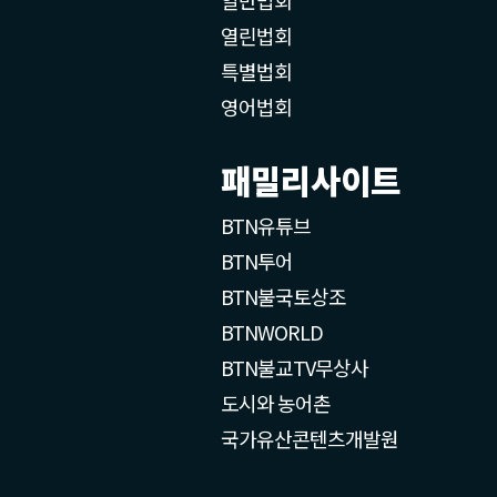
열린법회
특별법회
영어법회
패밀리사이트
BTN유튜브
BTN투어
BTN불국토상조
BTNWORLD
BTN불교TV무상사
도시와 농어촌
국가유산콘텐츠개발원