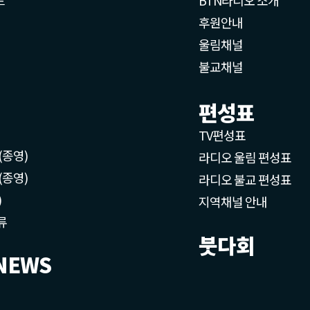
후원안내
울림채널
불교채널
편성표
TV편성표
(종영)
라디오 울림 편성표
(종영)
라디오 불교 편성표
)
지역채널 안내
류
붓다회
NEWS