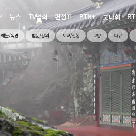
오
뉴스
TV법회
편성표
BTN+
붓다회
B
예불/독경
법문/강의
포교/신행
교양
다큐