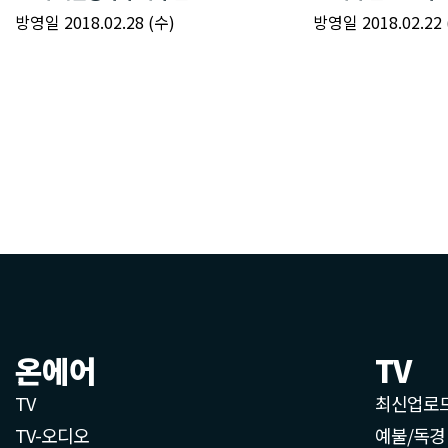
온에어
TV
TV
최신업로
TV-오디오
예불/독경