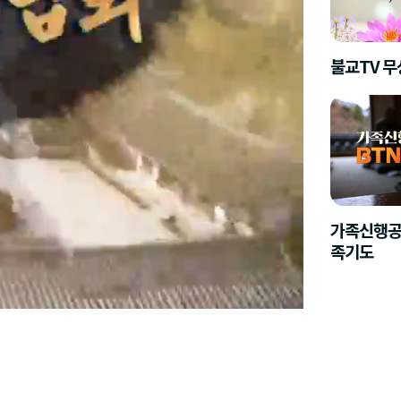
불교TV 
가족신행공
족기도