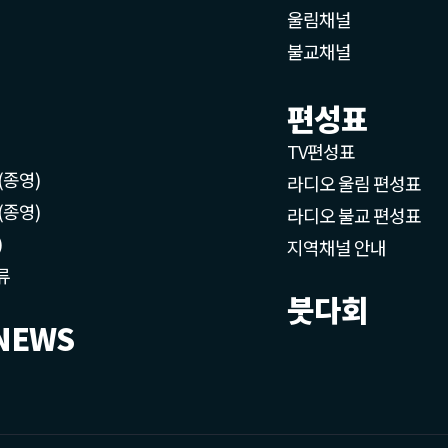
울림채널
불교채널
편성표
TV편성표
(종영)
라디오 울림 편성표
(종영)
라디오 불교 편성표
)
지역채널 안내
류
붓다회
NEWS