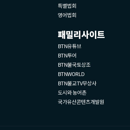
특별법회
영어법회
패밀리사이트
BTN유튜브
BTN투어
BTN불국토상조
BTNWORLD
BTN불교TV무상사
도시와 농어촌
국가유산콘텐츠개발원