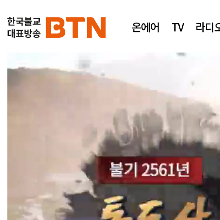
온에어
TV
라디