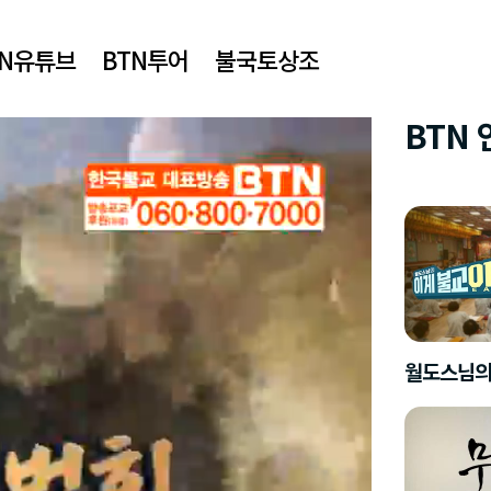
TN유튜브
BTN투어
불국토상조
BTN
월도스님의