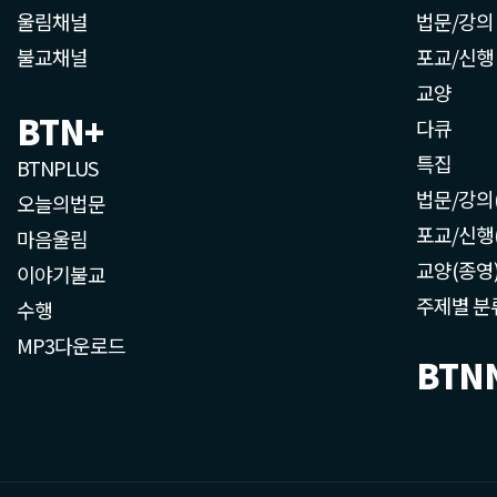
울림채널
법문/강의
불교채널
포교/신행
교양
BTN+
다큐
특집
BTNPLUS
법문/강의
오늘의법문
포교/신행
마음울림
교양(종영
이야기불교
주제별 분
수행
MP3다운로드
BTN