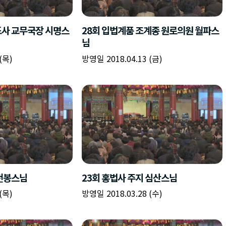
책
구
플
이름
이름
이름
갈
간
레
피
반
이
주소
시간
시작시간
확인
입
복
리
확인
력
입
스
닫기
이미지
종료시간
닫기
력
트
추
설명
가
확인
닫기