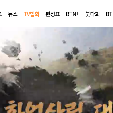
오
뉴스
TV법회
편성표
BTN+
붓다회
B