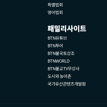
특별법회
영어법회
패밀리사이트
BTN유튜브
BTN투어
BTN불국토상조
BTNWORLD
BTN불교TV무상사
도시와 농어촌
국가유산콘텐츠개발원