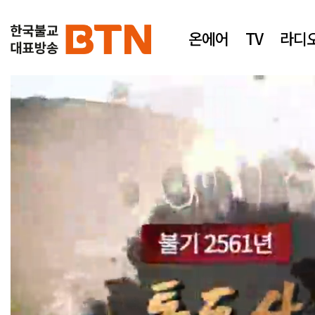
온에어
TV
라디