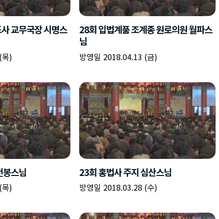
책
구
플
이름
이름
이름
갈
간
레
피
반
이
주소
시간
시작시간
확인
입
복
리
확인
력
입
스
닫기
이미지
종료시간
닫기
력
트
추
설명
가
확인
닫기