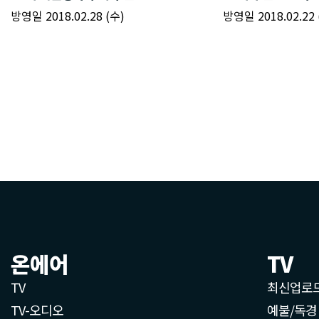
온에어
TV
TV
최신업로
TV-오디오
예불/독경