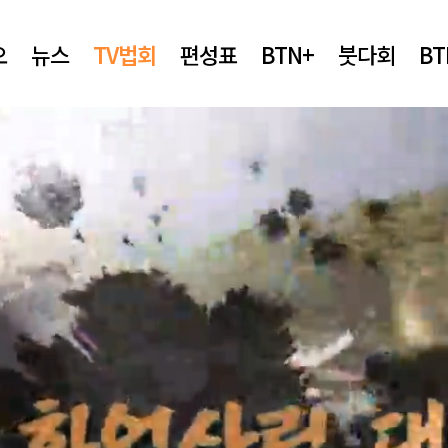
오
뉴스
TV법회
편성표
BTN+
붓다회
B