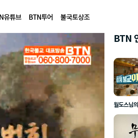
TN유튜브
BTN투어
불국토상조
BTN
월도스님의