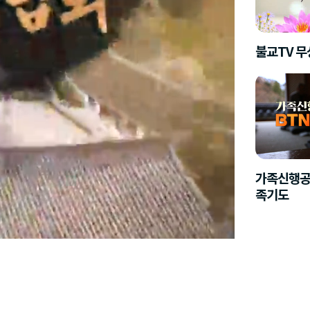
불교TV 
가족신행공
족기도