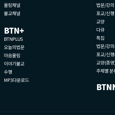
울림채널
법문/강의
불교채널
포교/신행
교양
BTN+
다큐
특집
BTNPLUS
법문/강의
오늘의법문
포교/신행
마음울림
교양(종영
이야기불교
주제별 분
수행
MP3다운로드
BTN