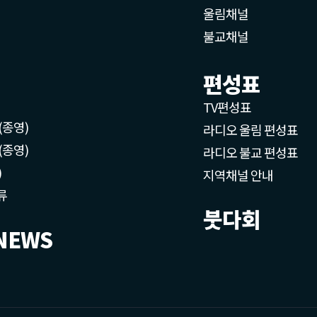
울림채널
불교채널
편성표
TV편성표
(종영)
라디오 울림 편성표
(종영)
라디오 불교 편성표
)
지역채널 안내
류
붓다회
NEWS