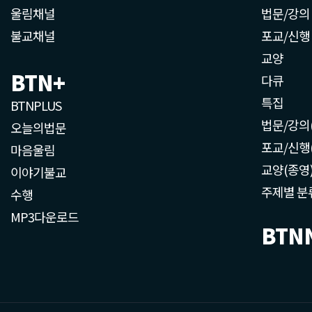
울림채널
법문/강의
불교채널
포교/신행
교양
BTN+
다큐
특집
BTNPLUS
법문/강의
오늘의법문
포교/신행
마음울림
교양(종영
이야기불교
주제별 분
수행
MP3다운로드
BTN