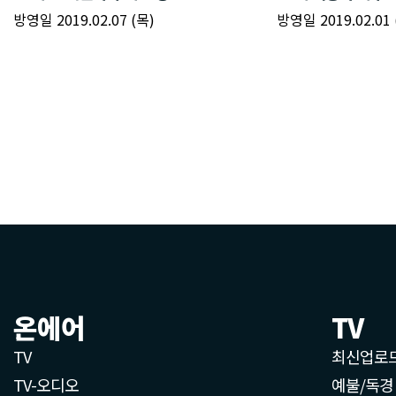
온에어
TV
TV
최신업로
TV-오디오
예불/독경