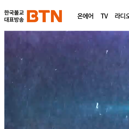
온에어
TV
라디