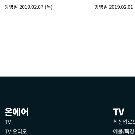
온에어
TV
TV
최신업로
TV-오디오
예불/독경