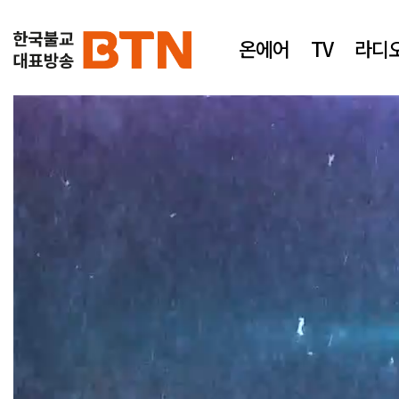
온에어
TV
라디