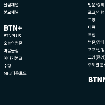
울림채널
법문/강의
불교채널
포교/신행
교양
BTN+
다큐
특집
BTNPLUS
법문/강의
오늘의법문
포교/신행
마음울림
교양(종영
이야기불교
주제별 분
수행
MP3다운로드
BTN