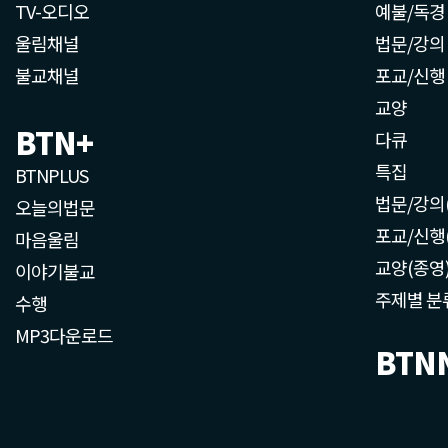
TV-오디오
예불/독경
울림채널
법문/강의
불교채널
포교/신행
교양
BTN+
다큐
특집
BTNPLUS
법문/강의
오늘의법문
포교/신행
마음울림
교양(종영
이야기불교
주제별 분
수행
MP3다운로드
BTN