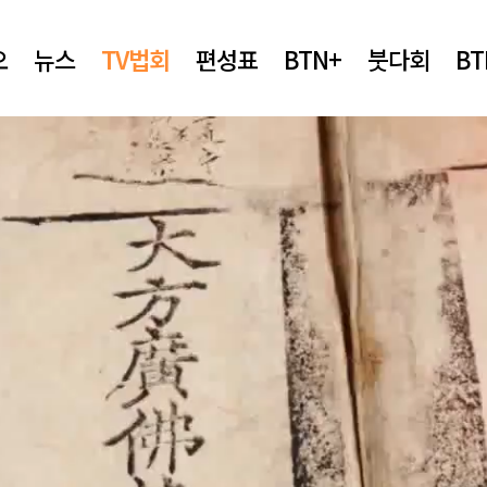
오
뉴스
TV법회
편성표
BTN+
붓다회
B