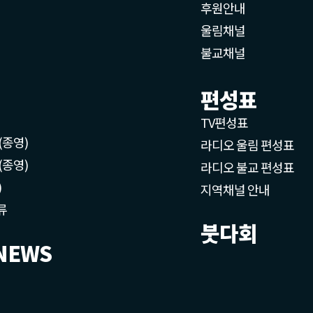
후원안내
울림채널
불교채널
편성표
TV편성표
(종영)
라디오 울림 편성표
(종영)
라디오 불교 편성표
)
지역채널 안내
류
붓다회
NEWS