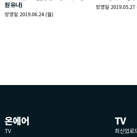
온에어
TV
TV
최신업로