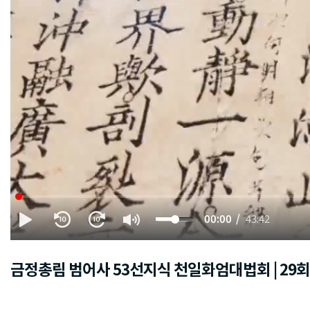
00:00
43:42
금정총림 범어사 53선지식 천일화엄대법회 | 29