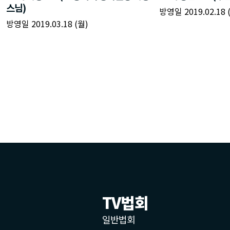
TV법회
일반법회