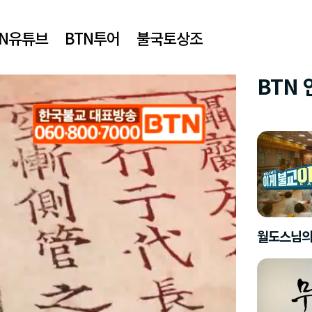
TN유튜브
BTN투어
불국토상조
BTN
월도스님의