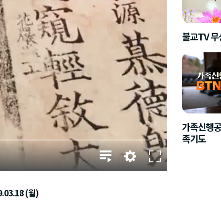
불교TV 
가족신행공
족기도
03.18 (월)