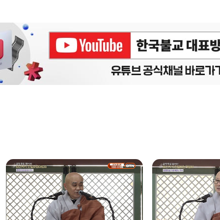
에피소드
구간반복 북마크
책갈피 북마크
설
정