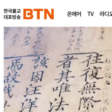
온에어
TV
라디