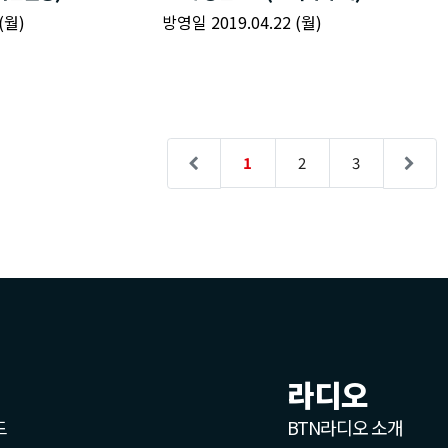
라디오
드
BTN라디오 소개