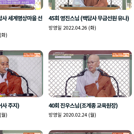
책
구
플
이름
이름
이름
갈
간
레
피
반
이
주소
시간
시작시간
확인
입
복
리
확인
력
입
스
닫기
이미지
종료시간
닫기
력
트
추
설명
가
확인
닫기