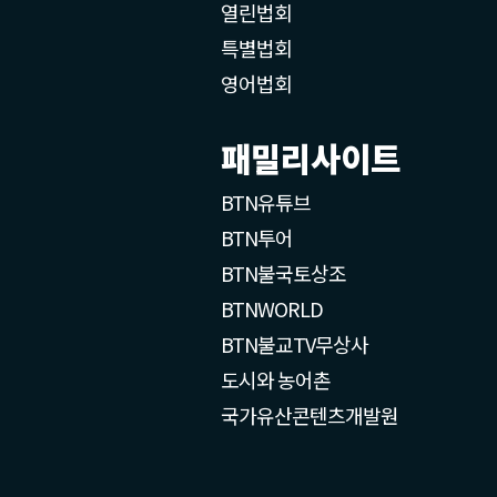
열린법회
특별법회
영어법회
패밀리사이트
BTN유튜브
BTN투어
BTN불국토상조
BTNWORLD
BTN불교TV무상사
도시와 농어촌
국가유산콘텐츠개발원