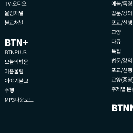
TV-오디오
예불/독경
울림채널
법문/강의
불교채널
포교/신행
교양
BTN+
다큐
특집
BTNPLUS
법문/강의
오늘의법문
포교/신행
마음울림
교양(종영
이야기불교
주제별 분
수행
MP3다운로드
BTN