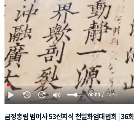
00:00
44:20
금정총림 범어사 53선지식 천일화엄대법회 | 36