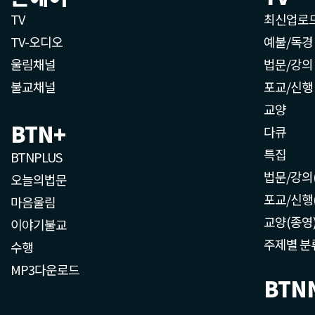
TV
최신업로
TV-오디오
예불/독경
울림채널
법문/강의
불교채널
포교/신행
교양
BTN+
다큐
특집
BTNPLUS
법문/강의
오늘의법문
포교/신행
마음울림
교양(종영
이야기불교
주제별 분
수행
MP3다운로드
BTN