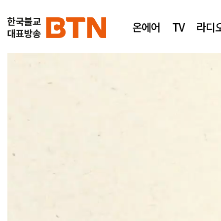
온에어
TV
라디