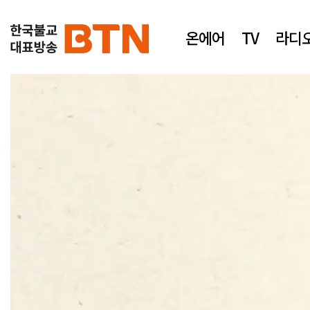
온에어
TV
라디