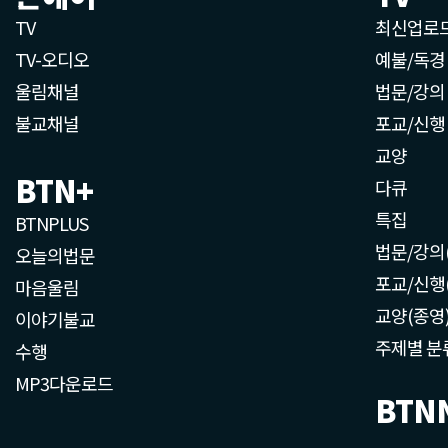
TV
최신업로
TV-오디오
예불/독경
울림채널
법문/강의
불교채널
포교/신행
교양
BTN+
다큐
특집
BTNPLUS
법문/강의
오늘의법문
포교/신행
마음울림
교양(종영
이야기불교
주제별 분
수행
MP3다운로드
BTN