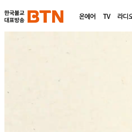
온에어
TV
라디