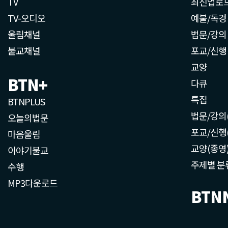
TV
최신업로
TV-오디오
예불/독경
울림채널
법문/강의
불교채널
포교/신행
교양
BTN+
다큐
특집
BTNPLUS
법문/강의
오늘의법문
포교/신행
마음울림
교양(종영
이야기불교
주제별 분
수행
MP3다운로드
BTN