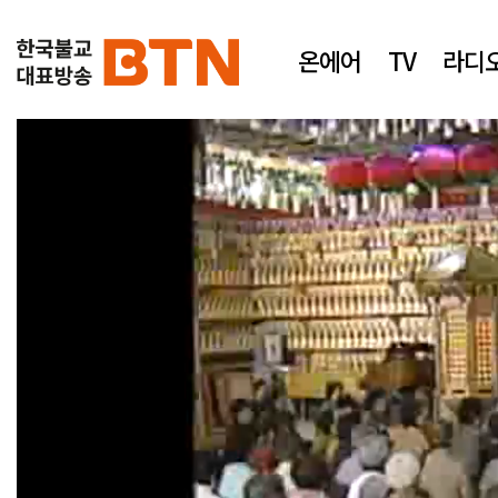
온에어
TV
라디