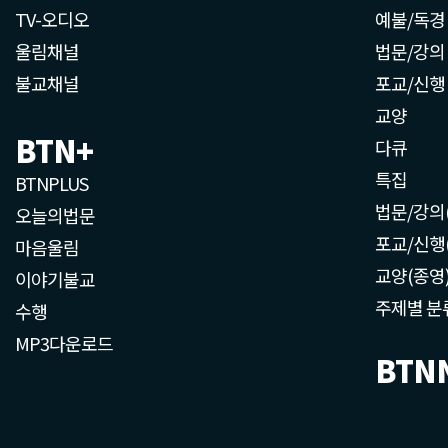
TV-오디오
예불/독경
울림채널
법문/강의
불교채널
포교/신행
교양
BTN+
다큐
특집
BTNPLUS
법문/강의
오늘의법문
포교/신행
마음울림
교양(종영
이야기불교
주제별 분
수행
MP3다운로드
BTN