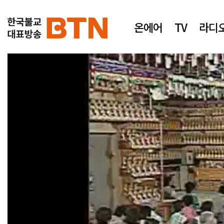
온에어
TV
라디