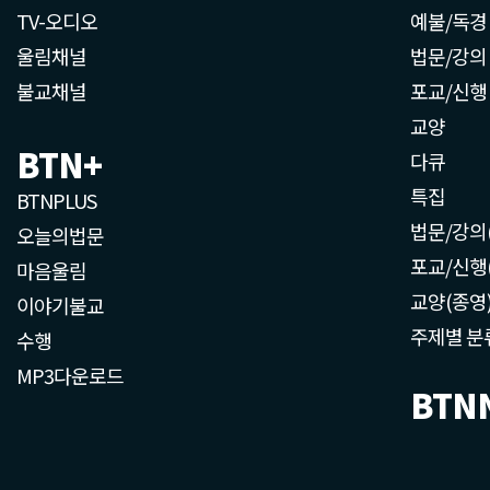
TV-오디오
예불/독경
울림채널
법문/강의
불교채널
포교/신행
교양
BTN+
다큐
특집
BTNPLUS
법문/강의
오늘의법문
포교/신행
마음울림
교양(종영
이야기불교
주제별 분
수행
MP3다운로드
BTN